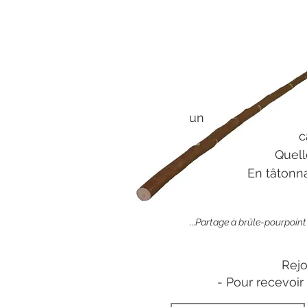
A proprement pa
un
carnet, et à cet
Quelle bâton ? 
En tâtonnant, ave
...
Partage à brûle-pourpoint
Rejo
- Pour recevoir 