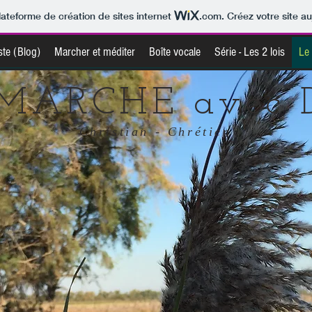
lateforme de création de sites internet
.com
. Créez votre site au
ste (Blog)
Marcher et méditer
Boîte vocale
Série - Les 2 lois
Le
MARCHE avec 
Christian - Chrétien