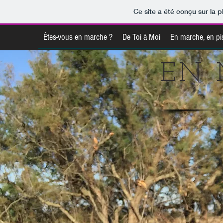
Ce site a été conçu sur la p
Êtes-vous en marche ?
De Toi à Moi
En marche, en pi
EN 