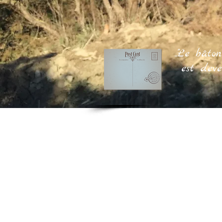
..."Le bâ
est deve