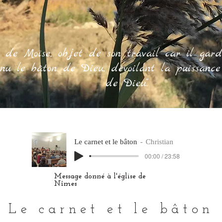
ton de Moïse, objet de son travail car il gar
nu le bâton de Dieu, dévoilant la puissance
de Dieu"
..
Le carnet et le bâton
Christian
00:00 / 23:58
Message donné à l'église de
Nîmes
Le carnet et le bâton